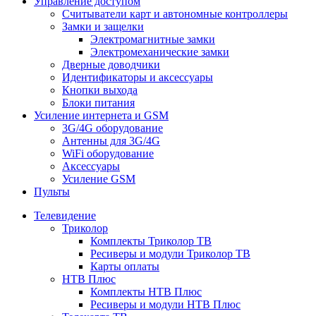
Управление доступом
Считыватели карт и автономные контроллеры
Замки и защелки
Электромагнитные замки
Электромеханические замки
Дверные доводчики
Идентификаторы и аксессуары
Кнопки выхода
Блоки питания
Усиление интернета и GSM
3G/4G оборудование
Антенны для 3G/4G
WiFi оборудование
Аксессуары
Усиление GSM
Пульты
Телевидение
Триколор
Комплекты Триколор ТВ
Ресиверы и модули Триколор ТВ
Карты оплаты
НТВ Плюс
Комплекты НТВ Плюс
Ресиверы и модули НТВ Плюс