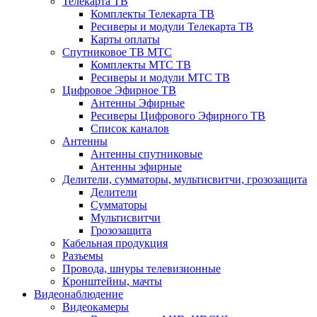
Телекарта ТВ
Комплекты Телекарта ТВ
Ресиверы и модули Телекарта ТВ
Карты оплаты
Спутниковое ТВ МТС
Комплекты МТС ТВ
Ресиверы и модули МТС ТВ
Цифровое Эфирное ТВ
Антенны Эфирные
Ресиверы Цифрового Эфирного ТВ
Список каналов
Антенны
Антенны спутниковые
Антенны эфирные
Делители, сумматоры, мультисвитчи, грозозащита
Делители
Сумматоры
Мультисвитчи
Грозозащита
Кабельная продукция
Разъемы
Провода, шнуры телевизионные
Кронштейны, мачты
Видеонаблюдение
Видеокамеры