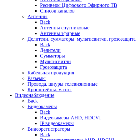
Ресиверы Цифрового Эфирного ТВ
Список каналов
Антенны
Back
Антенны спутниковые
Антенны эфирные
Делители, сумматоры, мультисвитчи, грозозащита
Back
Делители
Сумматоры
Мультисвитчи
Грозозащита
Кабельная продукция
Разъемы
Провода, шнуры телевизионные
Кронштейны, мачты
Видеонаблюдение
Back
Видеокамеры
Back
Видеокамеры AHD, HDCVI
IP видеокамеры
Видеорегистраторы
Back