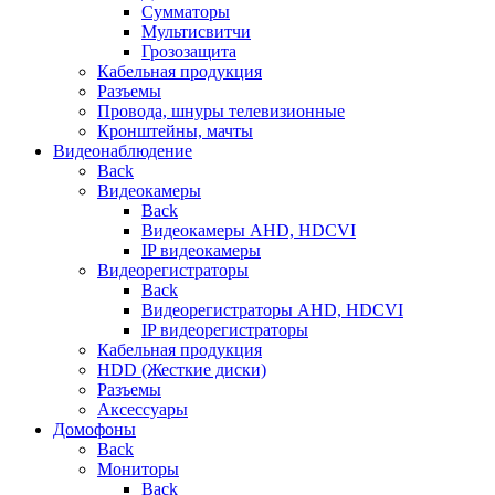
Сумматоры
Мультисвитчи
Грозозащита
Кабельная продукция
Разъемы
Провода, шнуры телевизионные
Кронштейны, мачты
Видеонаблюдение
Back
Видеокамеры
Back
Видеокамеры AHD, HDCVI
IP видеокамеры
Видеорегистраторы
Back
Видеорегистраторы AHD, HDCVI
IP видеорегистраторы
Кабельная продукция
HDD (Жесткие диски)
Разъемы
Аксессуары
Домофоны
Back
Мониторы
Back