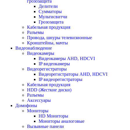
грозозащита
Делители
Сумматоры
Мультисвитчи
Грозозащита
Кабельная продукция
Разъемы
Провода, шнуры телевизионные
Кронштейны, мачты
Видеонаблюдение
Видеокамеры
Видеокамеры AHD, HDCVI
IP видеокамеры
Видеорегистраторы
Видеорегистраторы AHD, HDCVI
IP видеорегистраторы
Кабельная продукция
HDD (Жесткие диски)
Разъемы
Аксессуары
Домофоны
Мониторы
HD Мониторы
Мониторы аналоговые
Вызывные панели