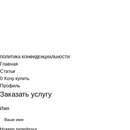
Статьи
Наши контакты
Контакты
+7 (843)-250-40-40
г.Казань
Ежедневно с 8:00 до 21:00
RF Service © 2019-2025. Все права защищены!
ПОЛИТИКА КОНФИДЕНЦИАЛЬНОСТИ
Главная
Статьи
0
Хочу купить
Профиль
Заказать услугу
Имя
Номер телефона