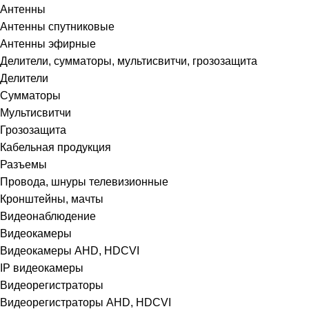
Антенны
Антенны спутниковые
Антенны эфирные
Делители, сумматоры, мультисвитчи, грозозащита
Делители
Сумматоры
Мультисвитчи
Грозозащита
Кабельная продукция
Разъемы
Провода, шнуры телевизионные
Кронштейны, мачты
Видеонаблюдение
Видеокамеры
Видеокамеры AHD, HDCVI
IP видеокамеры
Видеорегистраторы
Видеорегистраторы AHD, HDCVI