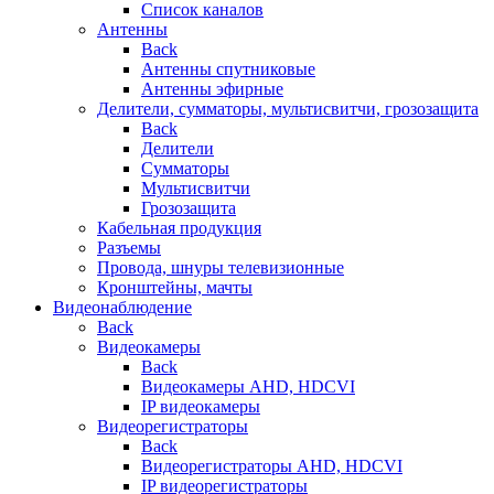
Список каналов
Антенны
Back
Антенны спутниковые
Антенны эфирные
Делители, сумматоры, мультисвитчи, грозозащита
Back
Делители
Сумматоры
Мультисвитчи
Грозозащита
Кабельная продукция
Разъемы
Провода, шнуры телевизионные
Кронштейны, мачты
Видеонаблюдение
Back
Видеокамеры
Back
Видеокамеры AHD, HDCVI
IP видеокамеры
Видеорегистраторы
Back
Видеорегистраторы AHD, HDCVI
IP видеорегистраторы