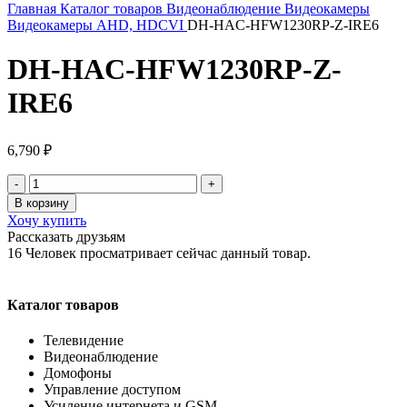
Главная
Каталог товаров
Видеонаблюдение
Видеокамеры
Видеокамеры AHD, HDCVI
DH-HAC-HFW1230RP-Z-IRE6
DH-HAC-HFW1230RP-Z-
IRE6
6,790
₽
Количество
товара
В корзину
DH-
Хочу купить
HAC-
Рассказать друзьям
HFW1230RP-
16
Человек просматривает сейчас данный товар.
Z-
IRE6
Каталог товаров
Телевидение
Видеонаблюдение
Домофоны
Управление доступом
Усиление интернета и GSM