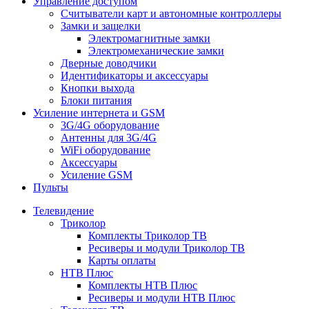
Управление доступом
Считыватели карт и автономные контроллеры
Замки и защелки
Электромагнитные замки
Электромеханические замки
Дверные доводчики
Идентификаторы и аксессуары
Кнопки выхода
Блоки питания
Усиление интернета и GSM
3G/4G оборудование
Антенны для 3G/4G
WiFi оборудование
Аксессуары
Усиление GSM
Пульты
Телевидение
Триколор
Комплекты Триколор ТВ
Ресиверы и модули Триколор ТВ
Карты оплаты
НТВ Плюс
Комплекты НТВ Плюс
Ресиверы и модули НТВ Плюс