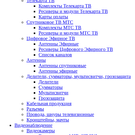
Телекарта ТВ
Комплекты Телекарта ТВ
Ресиверы и модули Телекарта ТВ
Карты оплаты
Спутниковое ТВ МТС
Комплекты МТС ТВ
Ресиверы и модули МТС ТВ
Цифровое Эфирное ТВ
Антенны Эфирные
Ресиверы Цифрового Эфирного ТВ
Список каналов
Антенны
Антенны спутниковые
Антенны эфирные
Делители, сумматоры, мультисвитчи, грозозащита
Делители
Сумматоры
Мультисвитчи
Грозозащита
Кабельная продукция
Разъемы
Провода, шнуры телевизионные
Кронштейны, мачты
Видеонаблюдение
Видеокамеры