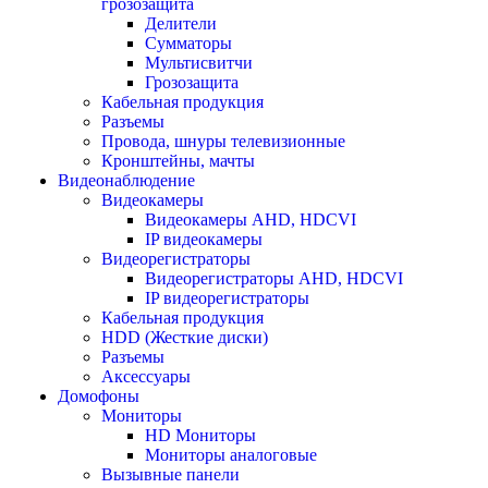
грозозащита
Делители
Сумматоры
Мультисвитчи
Грозозащита
Кабельная продукция
Разъемы
Провода, шнуры телевизионные
Кронштейны, мачты
Видеонаблюдение
Видеокамеры
Видеокамеры AHD, HDCVI
IP видеокамеры
Видеорегистраторы
Видеорегистраторы AHD, HDCVI
IP видеорегистраторы
Кабельная продукция
HDD (Жесткие диски)
Разъемы
Аксессуары
Домофоны
Мониторы
HD Мониторы
Мониторы аналоговые
Вызывные панели