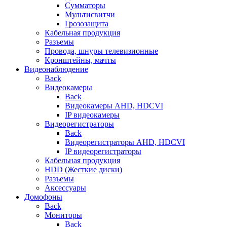
Сумматоры
Мультисвитчи
Грозозащита
Кабельная продукция
Разъемы
Провода, шнуры телевизионные
Кронштейны, мачты
Видеонаблюдение
Back
Видеокамеры
Back
Видеокамеры AHD, HDCVI
IP видеокамеры
Видеорегистраторы
Back
Видеорегистраторы AHD, HDCVI
IP видеорегистраторы
Кабельная продукция
HDD (Жесткие диски)
Разъемы
Аксессуары
Домофоны
Back
Мониторы
Back