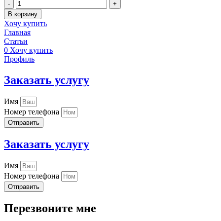
Количество
товара
В корзину
РАЗЪЕМ
Хочу купить
DC
Главная
гнездо
Статьи
питания
0
Хочу купить
с
Профиль
клеммной
колодкой
Заказать услугу
Имя
Номер телефона
Отправить
Заказать услугу
Имя
Номер телефона
Отправить
Перезвоните мне