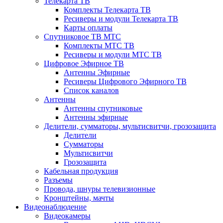
Телекарта ТВ
Комплекты Телекарта ТВ
Ресиверы и модули Телекарта ТВ
Карты оплаты
Спутниковое ТВ МТС
Комплекты МТС ТВ
Ресиверы и модули МТС ТВ
Цифровое Эфирное ТВ
Антенны Эфирные
Ресиверы Цифрового Эфирного ТВ
Список каналов
Антенны
Антенны спутниковые
Антенны эфирные
Делители, сумматоры, мультисвитчи, грозозащита
Делители
Сумматоры
Мультисвитчи
Грозозащита
Кабельная продукция
Разъемы
Провода, шнуры телевизионные
Кронштейны, мачты
Видеонаблюдение
Видеокамеры