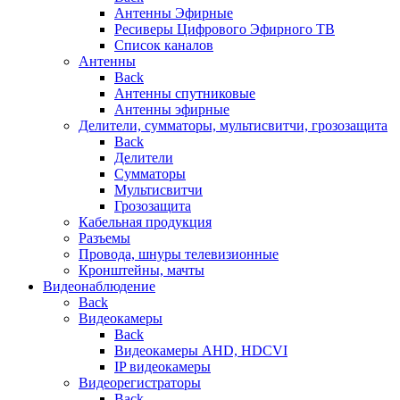
Антенны Эфирные
Ресиверы Цифрового Эфирного ТВ
Список каналов
Антенны
Back
Антенны спутниковые
Антенны эфирные
Делители, сумматоры, мультисвитчи, грозозащита
Back
Делители
Сумматоры
Мультисвитчи
Грозозащита
Кабельная продукция
Разъемы
Провода, шнуры телевизионные
Кронштейны, мачты
Видеонаблюдение
Back
Видеокамеры
Back
Видеокамеры AHD, HDCVI
IP видеокамеры
Видеорегистраторы
Back