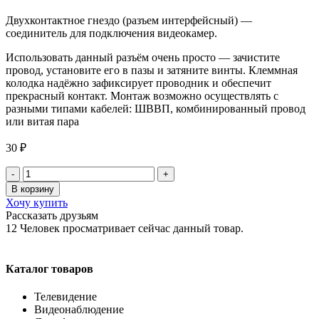
Двухконтактное гнездо (разъем интерфейсный) —
соединитель для подключения видеокамер.
Использовать данный разъём очень просто — зачистите
провод, установите его в пазы и затяните винты. Клеммная
колодка надёжно зафиксирует проводник и обеспечит
прекрасный контакт. Монтаж возможно осуществлять с
разными типами кабелей: ШВВП, комбинированный провод
или витая пара
30
₽
Количество
товара
В корзину
РАЗЪЕМ
Хочу купить
DC
Рассказать друзьям
гнездо
12
Человек просматривает сейчас данный товар.
питания
с
клеммной
Каталог товаров
колодкой
Телевидение
Видеонаблюдение