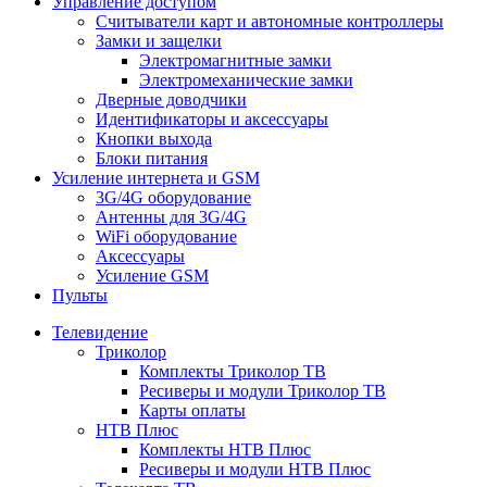
Управление доступом
Считыватели карт и автономные контроллеры
Замки и защелки
Электромагнитные замки
Электромеханические замки
Дверные доводчики
Идентификаторы и аксессуары
Кнопки выхода
Блоки питания
Усиление интернета и GSM
3G/4G оборудование
Антенны для 3G/4G
WiFi оборудование
Аксессуары
Усиление GSM
Пульты
Телевидение
Триколор
Комплекты Триколор ТВ
Ресиверы и модули Триколор ТВ
Карты оплаты
НТВ Плюс
Комплекты НТВ Плюс
Ресиверы и модули НТВ Плюс