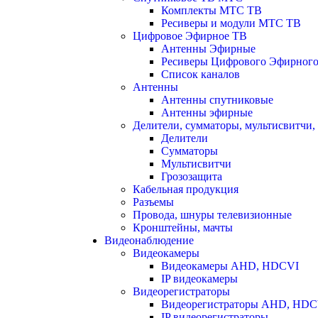
Комплекты МТС ТВ
Ресиверы и модули МТС ТВ
Цифровое Эфирное ТВ
Антенны Эфирные
Ресиверы Цифрового Эфирног
Список каналов
Антенны
Антенны спутниковые
Антенны эфирные
Делители, сумматоры, мультисвитчи,
Делители
Сумматоры
Мультисвитчи
Грозозащита
Кабельная продукция
Разъемы
Провода, шнуры телевизионные
Кронштейны, мачты
Видеонаблюдение
Видеокамеры
Видеокамеры AHD, HDCVI
IP видеокамеры
Видеорегистраторы
Видеорегистраторы AHD, HDC
IP видеорегистраторы