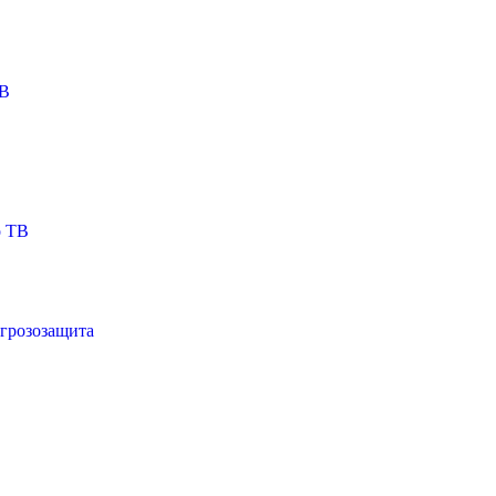
ТВ
о ТВ
 грозозащита