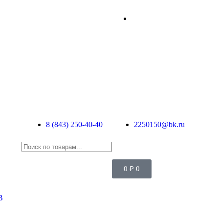
8 (843) 250-40-40
2250150@bk.ru
0
₽
0
В