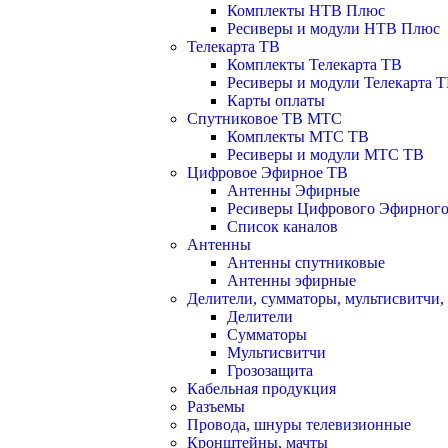
Комплекты НТВ Плюс
Ресиверы и модули НТВ Плюс
Телекарта ТВ
Комплекты Телекарта ТВ
Ресиверы и модули Телекарта 
Карты оплаты
Спутниковое ТВ МТС
Комплекты МТС ТВ
Ресиверы и модули МТС ТВ
Цифровое Эфирное ТВ
Антенны Эфирные
Ресиверы Цифрового Эфирног
Список каналов
Антенны
Антенны спутниковые
Антенны эфирные
Делители, сумматоры, мультисвитчи,
Делители
Сумматоры
Мультисвитчи
Грозозащита
Кабельная продукция
Разъемы
Провода, шнуры телевизионные
Кронштейны, мачты