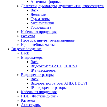
Антенны эфирные
Делители, сумматоры, мультисвитчи, грозозащита
Back
Делители
Сумматоры
Мультисвитчи
Грозозащита
Кабельная продукция
Разъемы
Провода, шнуры телевизионные
Кронштейны, мачты
Видеонаблюдение
Back
Видеокамеры
Back
Видеокамеры AHD, HDCVI
IP видеокамеры
Видеорегистраторы
Back
Видеорегистраторы AHD, HDCVI
IP видеорегистраторы
Кабельная продукция
HDD (Жесткие диски)
Разъемы
Аксессуары