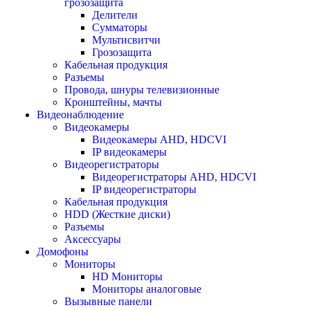
грозозащита
Делители
Сумматоры
Мультисвитчи
Грозозащита
Кабельная продукция
Разъемы
Провода, шнуры телевизионные
Кронштейны, мачты
Видеонаблюдение
Видеокамеры
Видеокамеры AHD, HDCVI
IP видеокамеры
Видеорегистраторы
Видеорегистраторы AHD, HDCVI
IP видеорегистраторы
Кабельная продукция
HDD (Жесткие диски)
Разъемы
Аксессуары
Домофоны
Мониторы
HD Мониторы
Мониторы аналоговые
Вызывные панели