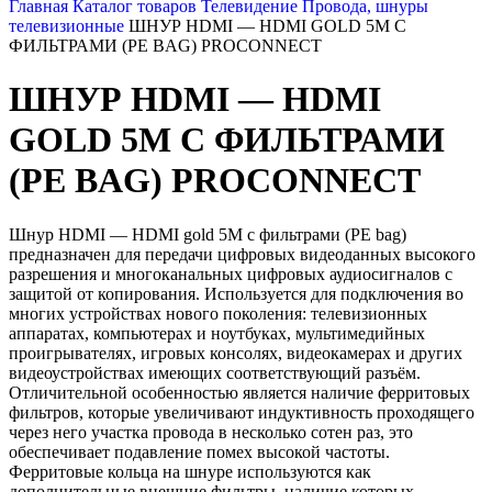
Главная
Каталог товаров
Телевидение
Провода, шнуры
телевизионные
ШНУР HDMI — HDMI GOLD 5М С
ФИЛЬТРАМИ (PE BAG) PROCONNECT
ШНУР HDMI — HDMI
GOLD 5М С ФИЛЬТРАМИ
(PE BAG) PROCONNECT
Шнур HDMI — HDMI gold 5М с фильтрами (PE bag)
предназначен для передачи цифровых видеоданных высокого
разрешения и многоканальных цифровых аудиосигналов с
защитой от копирования. Используется для подключения во
многих устройствах нового поколения: телевизионных
аппаратах, компьютерах и ноутбуках, мультимедийных
проигрывателях, игровых консолях, видеокамерах и других
видеоустройствах имеющих соответствующий разъём.
Отличительной особенностью является наличие ферритовых
фильтров, которые увеличивают индуктивность проходящего
через него участка провода в несколько сотен раз, это
обеспечивает подавление помех высокой частоты.
Ферритовые кольца на шнуре используются как
дополнительные внешние фильтры, наличие которых