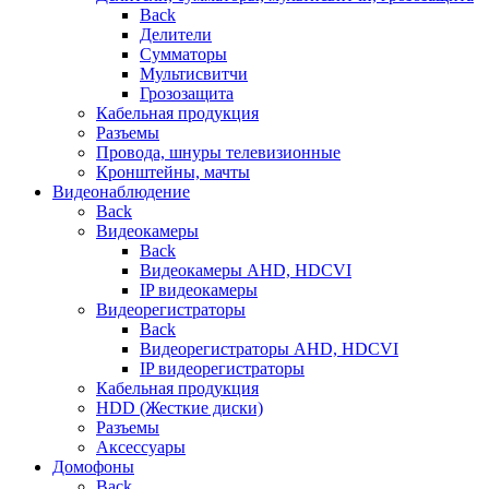
Back
Делители
Сумматоры
Мультисвитчи
Грозозащита
Кабельная продукция
Разъемы
Провода, шнуры телевизионные
Кронштейны, мачты
Видеонаблюдение
Back
Видеокамеры
Back
Видеокамеры AHD, HDCVI
IP видеокамеры
Видеорегистраторы
Back
Видеорегистраторы AHD, HDCVI
IP видеорегистраторы
Кабельная продукция
HDD (Жесткие диски)
Разъемы
Аксессуары
Домофоны
Back