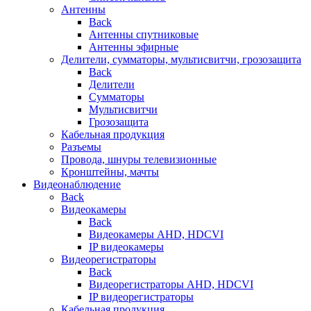
Антенны
Back
Антенны спутниковые
Антенны эфирные
Делители, сумматоры, мультисвитчи, грозозащита
Back
Делители
Сумматоры
Мультисвитчи
Грозозащита
Кабельная продукция
Разъемы
Провода, шнуры телевизионные
Кронштейны, мачты
Видеонаблюдение
Back
Видеокамеры
Back
Видеокамеры AHD, HDCVI
IP видеокамеры
Видеорегистраторы
Back
Видеорегистраторы AHD, HDCVI
IP видеорегистраторы
Кабельная продукция