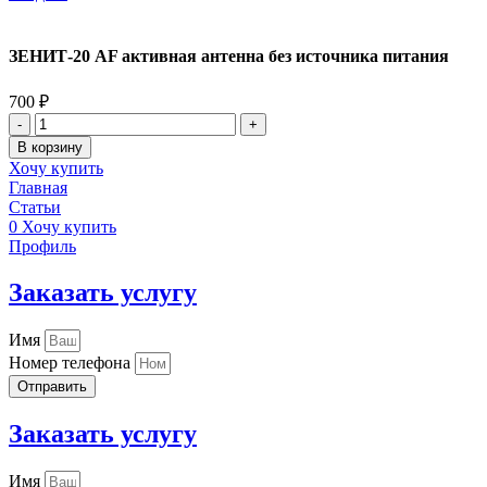
ЗЕНИТ-20 AF активная антенна без источника питания
700
₽
Количество
товара
В корзину
ЗЕНИТ-20
Хочу купить
AF
Главная
активная
Статьи
антенна
0
Хочу купить
без
Профиль
источника
питания
Заказать услугу
Имя
Номер телефона
Отправить
Заказать услугу
Имя