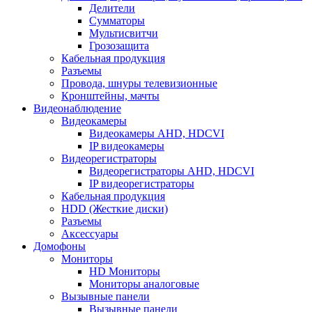
Делители
Сумматоры
Мультисвитчи
Грозозащита
Кабельная продукция
Разъемы
Провода, шнуры телевизионные
Кронштейны, мачты
Видеонаблюдение
Видеокамеры
Видеокамеры AHD, HDCVI
IP видеокамеры
Видеорегистраторы
Видеорегистраторы AHD, HDCVI
IP видеорегистраторы
Кабельная продукция
HDD (Жесткие диски)
Разъемы
Аксессуары
Домофоны
Мониторы
HD Мониторы
Мониторы аналоговые
Вызывные панели
Вызывные панели