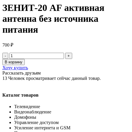
ЗЕНИТ-20 AF активная
антенна без источника
питания
700
₽
Количество
товара
В корзину
ЗЕНИТ-20
Хочу купить
AF
Рассказать друзьям
активная
13
Человек просматривает сейчас данный товар.
антенна
без
источника
Каталог товаров
питания
Телевидение
Видеонаблюдение
Домофоны
Управление доступом
Усиление интернета и GSM